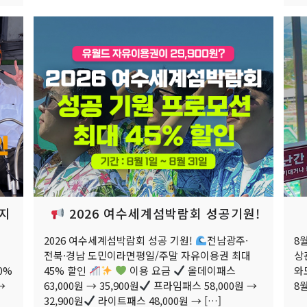
야지
2026 여수세계섬박람회 성공기원!
2026 여수세계섬박람회 성공 기원!
전남광주·
8
전북·경남 도민이라면평일/주말 자유이용권 최대
상
0%
45% 할인
이용 요금
올데이패스
와
→
63,000원 → 35,900원
프라임패스 58,000원 →
8월
32,900원
라이트패스 48,000원 →
[…]