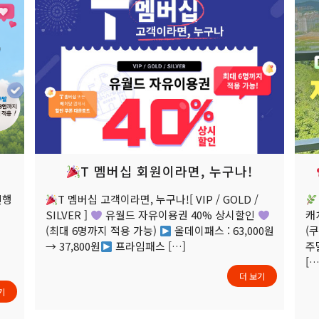
T 멤버십 회원이라면, 누구나!
진행
T 멤버십 고객이라면, 누구나![ VIP / GOLD /
SILVER ]
유월드 자유이용권 40% 상시할인
캐
(최대 6명까지 적용 가능)
올데이패스 : 63,000원
(
일
→ 37,800원
프라임패스
[…]
주
[…
더 보기
기