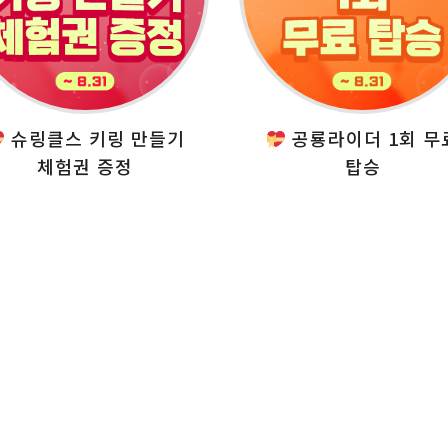
슈링클스 키링 만들기
공룡라이더 1회 무
체험권 증정
탑승