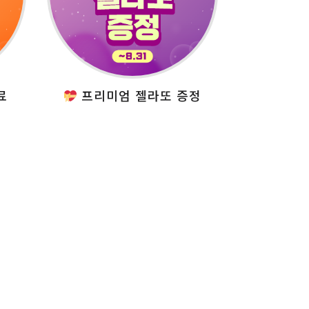
료
프리미엄 젤라또 증정