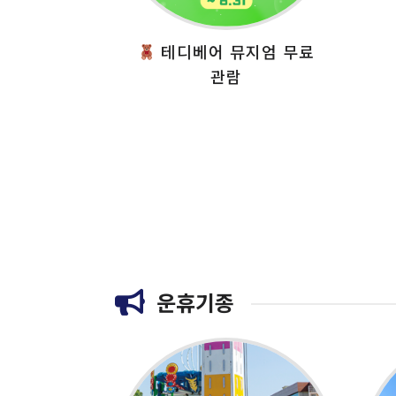
테디베어 뮤지엄 무료
관람
운휴기종