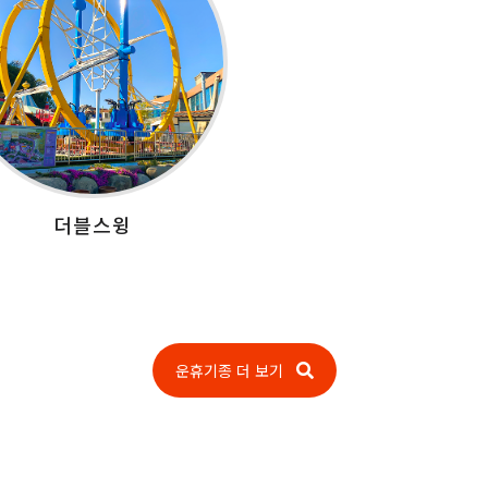
더블스윙
운휴기종 더 보기