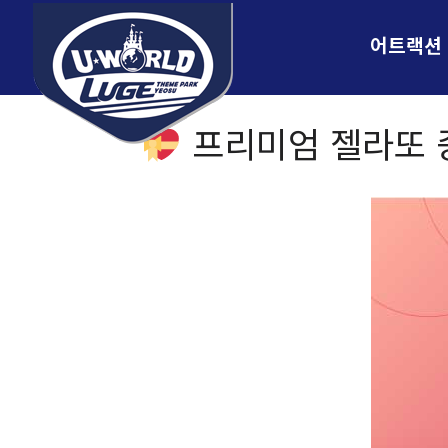
어트랙션
프리미엄 젤라또 