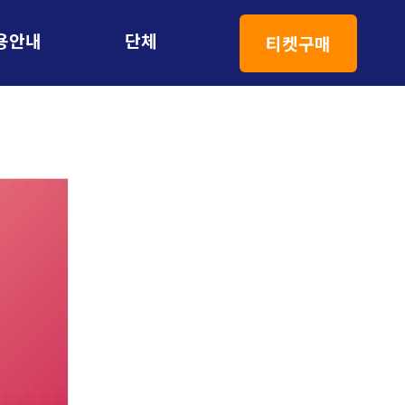
용안내
단체
연간회원
티켓구매