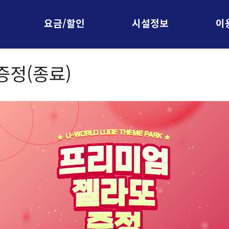
요금/할인
시설정보
이
증정(종료)